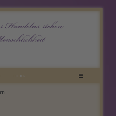
ISE
BILDER
orn