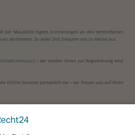
fall per Mausklick regeln, Erinnerungen an den Verstorbenen
uns abstimmen. Zu jeder Zeit, bequem von zu Hause aus.
Kontakt-Formular]
– wir senden Ihnen zur Registrierung eine
lle Online-Services persönlich vor – wir freuen uns auf Ihren
 Ihrem Kunden-Center
rn & erinnern
es Jahr lang Ab- & Ummeldungen einfach online durchführen
 – mit Familie und Freunden ein einzigartiges Andenken