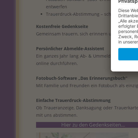
entwerfen
Trauerdruck-Abstimmung – schnell & einfac
Kostenfreie Gedenkseite
Gemeinsam trauern, sich erinnern und ein vergan
Persönlicher Abmelde-Assistent
Ein ganzes Jahr lang Ab- & Ummeldungen von Ve
online durchführen.
Fotobuch-Software „Das Erinnerungsbuch“
Mit Familie und Freunden ein Fotobuch als einz
Einfache Trauerdruck-Abstimmung
Ob Traueranzeige, Danksagung oder Trauerkart
mit uns abstimmen.
Hier zu den Gedenkseiten...