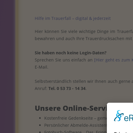
Hilfe im Trauerfall – digital & jederzeit
Hier können Sie viele wichtige Dinge im Trauer
bewahren und auch Ihre Trauerdrucksachen mit 
Sie haben noch keine Login-Daten?
Sprechen Sie uns einfach an
[Hier geht es zum 
E-Mail.
Selbstverständlich stellen wir Ihnen auch gerne a
Anruf:
Tel. 0 53 73 - 14 34
.
Unsere Online-Services in
Kostenfreie Gedenkseite – gemeinsam traue
Persönlicher Abmelde-Assistent – ein ganz
Fotobuch-Software „Das Erinnerungsbuch“