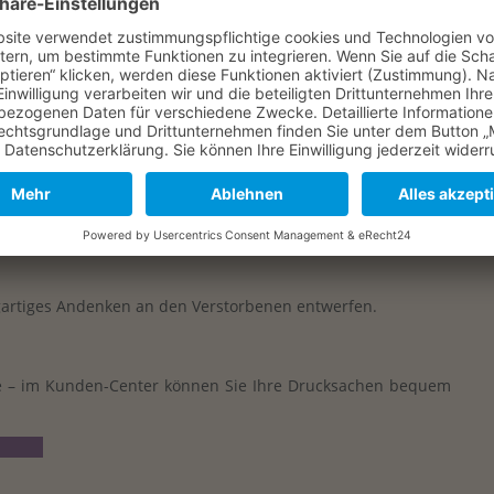
h online
genes Leben auf vielfältige Weise ehren.
rsicherungen, Abonnements, Online-Accounts & Co. einfach
igartiges Andenken an den Verstorbenen entwerfen.
e – im Kunden-Center können Sie Ihre Drucksachen bequem